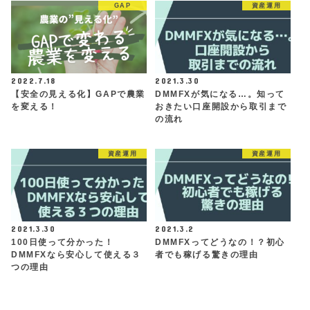
GAP
資産運用
2022.7.18
2021.3.30
【安全の見える化】GAPで農業
DMMFXが気になる…。知って
を変える！
おきたい口座開設から取引まで
の流れ
資産運用
資産運用
2021.3.30
2021.3.2
100日使って分かった！
DMMFXってどうなの！？初心
DMMFXなら安心して使える３
者でも稼げる驚きの理由
つの理由