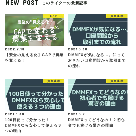
NEW POST
このライターの最新記事
GAP
資産運用
2022.7.18
2021.3.30
【安全の見える化】GAPで農業
DMMFXが気になる…。知って
を変える！
おきたい口座開設から取引まで
の流れ
資産運用
資産運用
2021.3.30
2021.3.2
100日使って分かった！
DMMFXってどうなの！？初心
DMMFXなら安心して使える３
者でも稼げる驚きの理由
つの理由