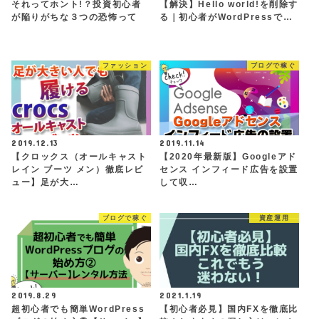
それってホント!？投資初心者
【解決】Hello world!を削除す
が陥りがちな３つの恐怖って
る｜初心者がWordPressで…
ファッション
ブログで稼ぐ
2019.12.13
2019.11.14
【クロックス（オールキャスト
【2020年最新版】Googleアド
レイン ブーツ メン）徹底レビ
センス インフィード広告を設置
ュー】足が大…
して収…
ブログで稼ぐ
資産運用
2019.8.29
2021.1.19
超初心者でも簡単WordPress
【初心者必見】国内FXを徹底比