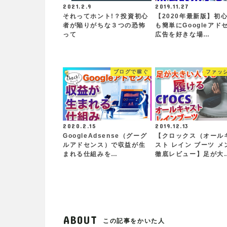
2021.2.9
2019.11.27
それってホント!？投資初心
【2020年最新版】初
者が陥りがちな３つの恐怖
も簡単にGoogleアド
って
広告を好きな場…
ブログで稼ぐ
ファッ
2020.2.15
2019.12.13
GoogleAdsense（グーグ
【クロックス（オール
ルアドセンス）で収益が生
スト レイン ブーツ メ
まれる仕組みを…
徹底レビュー】足が大
ABOUT
この記事をかいた人