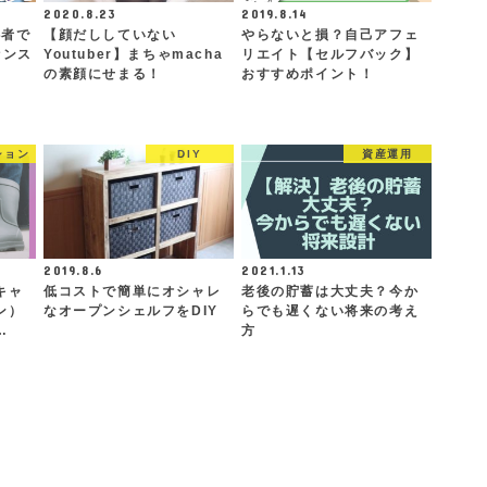
2020.8.23
2019.8.14
心者で
【顔だししていない
やらないと損？自己アフェ
センス
Youtuber】まちゃmacha
リエイト【セルフバック】
の素顔にせまる！
おすすめポイント！
ション
DIY
資産運用
2019.8.6
2021.1.13
キャ
低コストで簡単にオシャレ
老後の貯蓄は大丈夫？今か
ン）
なオープンシェルフをDIY
らでも遅くない将来の考え
…
方