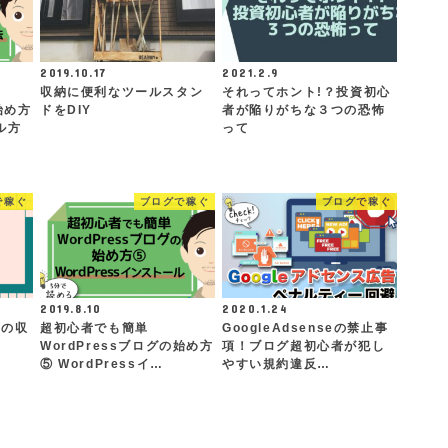
2019.10.17
2021.2.9
収納に便利なツールスタン
それってホント!？投資初心
始め方
ドをDIY
者が陥りがちな３つの恐怖
ル方
って
で稼ぐ
ブログで稼ぐ
ブログで稼ぐ
2019.8.10
2020.1.24
万の収
超初心者でも簡単
GoogleAdsenseの禁止事
WordPressブログの始め方
項！ブログ超初心者が犯し
⑤ WordPressイ…
やすい規約違反…