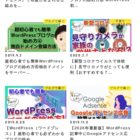
組みを…
初…
ブログで稼ぐ
子育て
2019.9.3
2020.3.7
超初心者でも簡単WordPress
【新型コロナウイルスで休校
ブログの始め方④独自ドメイン
に】見守りカメラがとっても便
をサーバー…
利【おすすめする７…
ブログで稼ぐ
ブログで稼ぐ
2019.8.20
2019.11.2
【WordPress（ワードプレ
【2020年最新版】WordPress
ス）】超初心者でも必ずわかる
記事中にGoogleアドセンス広
ブログの始め…
告…