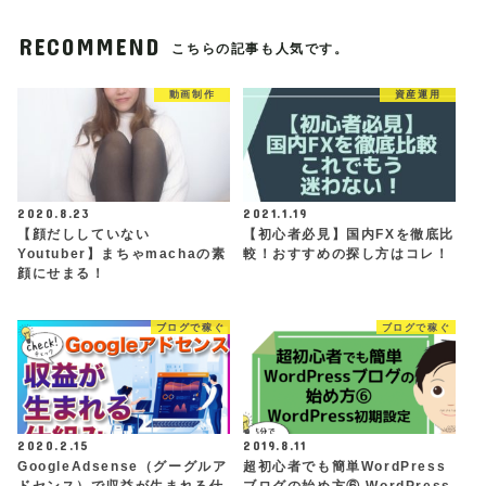
RECOMMEND
こちらの記事も人気です。
動画制作
資産運用
2020.8.23
2021.1.19
【顔だししていない
【初心者必見】国内FXを徹底比
Youtuber】まちゃmachaの素
較！おすすめの探し方はコレ！
顔にせまる！
ブログで稼ぐ
ブログで稼ぐ
2020.2.15
2019.8.11
GoogleAdsense（グーグルア
超初心者でも簡単WordPress
ドセンス）で収益が生まれる仕
ブログの始め方⑥ WordPress