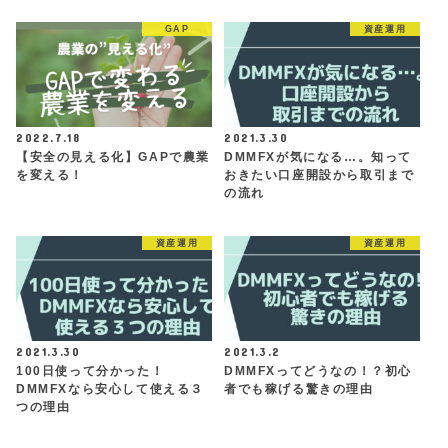
GAP
資産運用
2022.7.18
2021.3.30
【安全の見える化】GAPで農業
DMMFXが気になる…。知って
を変える！
おきたい口座開設から取引まで
の流れ
資産運用
資産運用
2021.3.30
2021.3.2
100日使って分かった！
DMMFXってどうなの！？初心
DMMFXなら安心して使える３
者でも稼げる驚きの理由
つの理由