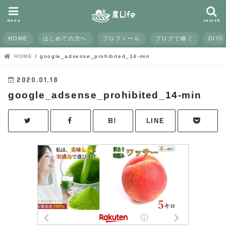
menu
search
HOME
はじめての方へ
プロフィール
ブログで稼ぐ
DIY
HOME
google_adsense_prohibited_14-min
2020.01.18
google_adsense_prohibited_14-min
LINE