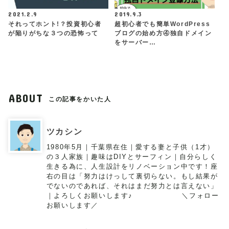
2021.2.9
2019.9.3
それってホント!？投資初心者
超初心者でも簡単WordPress
が陥りがちな３つの恐怖って
ブログの始め方④独自ドメイン
をサーバー…
ABOUT
この記事をかいた人
ツカシン
1980年5月｜千葉県在住｜愛する妻と子供（1才）
の３人家族｜趣味はDIYとサーフィン｜自分らしく
生きる為に、人生設計をリノベーション中です！座
右の目は「努力はけっして裏切らない。もし結果が
でないのであれば、それはまだ努力とは言えない」
｜よろしくお願いします♪ ＼フォロー
お願いします／