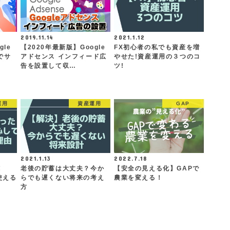
2019.11.14
2021.1.12
gle
【2020年最新版】Google
FX初心者の私でも資産を増
でサ
アドセンス インフィード広
やせた!資産運用の３つのコ
告を設置して収…
ツ!
運用
資産運用
GAP
2021.1.13
2022.7.18
！
老後の貯蓄は大丈夫？今か
【安全の見える化】GAPで
使える
らでも遅くない将来の考え
農業を変える！
方