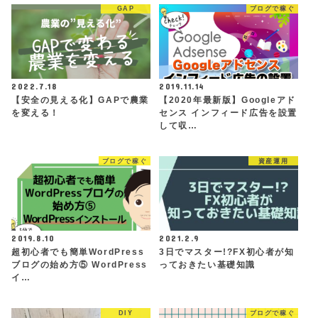
GAP
ブログで稼ぐ
2022.7.18
2019.11.14
【安全の見える化】GAPで農業
【2020年最新版】Googleアド
を変える！
センス インフィード広告を設置
して収…
ブログで稼ぐ
資産運用
2019.8.10
2021.2.9
超初心者でも簡単WordPress
3日でマスター!?FX初心者が知
ブログの始め方⑤ WordPress
っておきたい基礎知識
イ…
DIY
ブログで稼ぐ