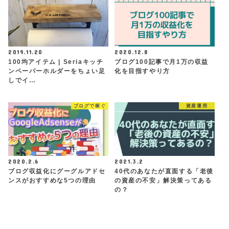
2019.11.20
2020.12.8
100均アイテム | Seriaキッチ
ブログ100記事で月1万の収益
ンペーパーホルダーをちょい足
化を目指すやり方
しでイ…
ブログで稼ぐ
資産運用
2020.2.6
2021.3.2
ブログ収益化にグーグルアドセ
40代のあなたが直面する「老後
ンスがおすすめな5つの理由
の資産の不安」解決策ってある
の？