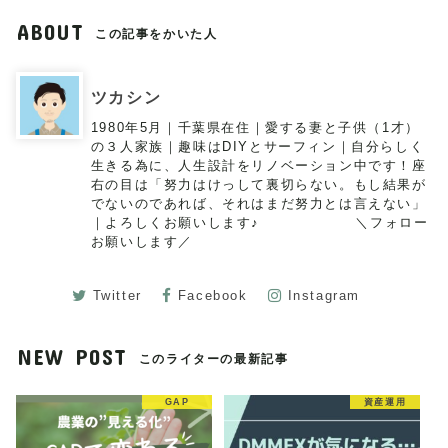
ABOUT
この記事をかいた人
ツカシン
1980年5月｜千葉県在住｜愛する妻と子供（1才）
の３人家族｜趣味はDIYとサーフィン｜自分らしく
生きる為に、人生設計をリノベーション中です！座
右の目は「努力はけっして裏切らない。もし結果が
でないのであれば、それはまだ努力とは言えない」
｜よろしくお願いします♪ ＼フォロー
お願いします／
Twitter
Facebook
Instagram
NEW POST
このライターの最新記事
GAP
資産運用