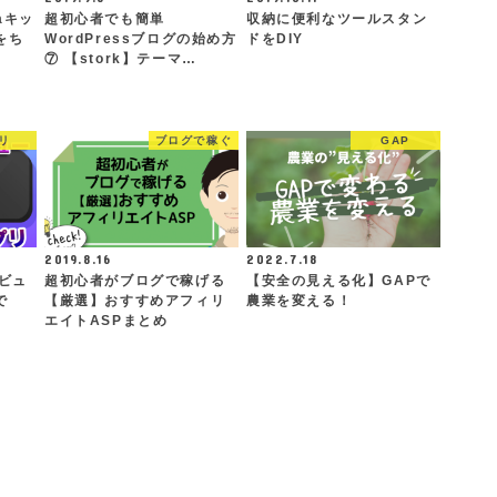
iaキッ
超初心者でも簡単
収納に便利なツールスタン
をち
WordPressブログの始め方
ドをDIY
⑦ 【stork】テーマ…
リ
ブログで稼ぐ
GAP
2019.8.16
2022.7.18
レビュ
超初心者がブログで稼げる
【安全の見える化】GAPで
で
【厳選】おすすめアフィリ
農業を変える！
エイトASPまとめ