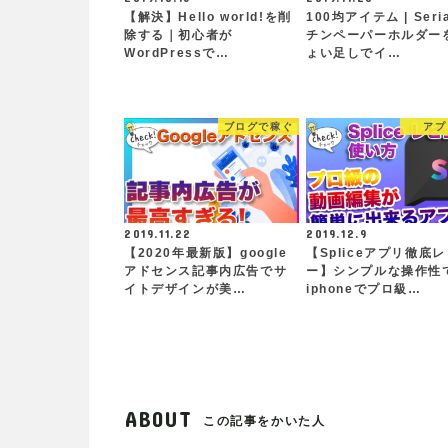
【解決】Hello world!を削
100均アイテム | Ser
除する｜初心者が
チンペーパーホルダー
WordPressで…
ょい足しでイ…
ブログで稼ぐ
アプ
2019.11.22
2019.12.9
【2020年最新版】google
【Spliceアプリ徹底
アドセンス記事内広告でサ
ー】シンプルな操作性
イトデザインが美…
iphoneでプロ級…
ABOUT
この記事をかいた人