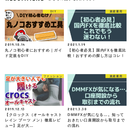
DIY
資産運用
2019.10.14
2021.1.19
丸ノコ初心者におすすめ｜ガイ
【初心者必見】国内FXを徹底比
ド定規をDIY
較！おすすめの探し方はコレ！
ファッション
資産運用
2019.12.13
2021.3.30
【クロックス（オールキャスト
DMMFXが気になる…。知って
レイン ブーツ メン）徹底レビ
おきたい口座開設から取引まで
ュー】足が大…
の流れ