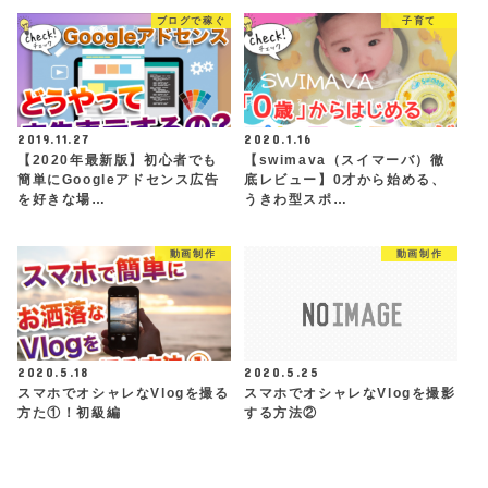
ブログで稼ぐ
子育て
2019.11.27
2020.1.16
【2020年最新版】初心者でも
【swimava（スイマーバ）徹
簡単にGoogleアドセンス広告
底レビュー】0才から始める、
を好きな場…
うきわ型スポ…
動画制作
動画制作
2020.5.18
2020.5.25
スマホでオシャレなVlogを撮る
スマホでオシャレなVlogを撮影
方た①！初級編
する方法②