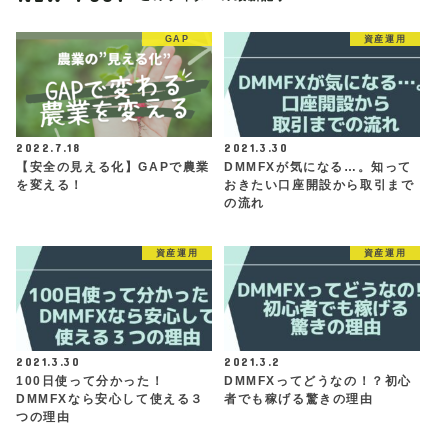
GAP
資産運用
2022.7.18
2021.3.30
【安全の見える化】GAPで農業
DMMFXが気になる…。知って
を変える！
おきたい口座開設から取引まで
の流れ
資産運用
資産運用
2021.3.30
2021.3.2
100日使って分かった！
DMMFXってどうなの！？初心
DMMFXなら安心して使える３
者でも稼げる驚きの理由
つの理由