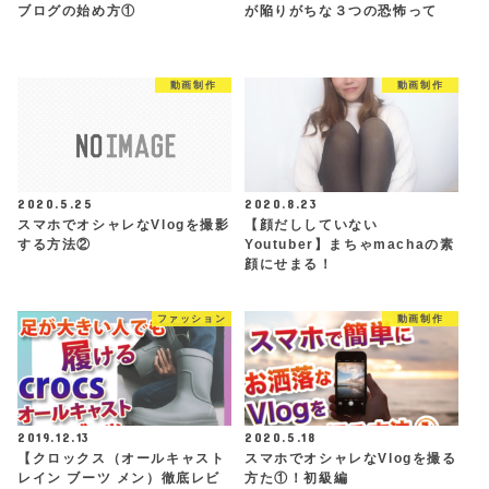
ブログの始め方①
が陥りがちな３つの恐怖って
動画制作
動画制作
2020.5.25
2020.8.23
スマホでオシャレなVlogを撮影
【顔だししていない
する方法②
Youtuber】まちゃmachaの素
顔にせまる！
ファッション
動画制作
2019.12.13
2020.5.18
【クロックス（オールキャスト
スマホでオシャレなVlogを撮る
レイン ブーツ メン）徹底レビ
方た①！初級編