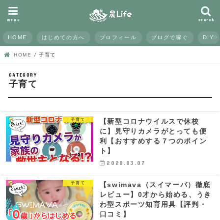
menu
search
HOME
はじめての方へ
プロフィール
ブログで稼ぐ
DIY
HOME
子育て
子育て
子育て
【新型コロナウイルスで休校
に】見守りカメラがとっても便
利【おすすめする７つのポイン
ト】
2020.03.07
子育て
【swimava（スイマーバ）徹底
レビュー】0才から始める、うき
わ型スポーツ知育用具【評判・
口コミ】